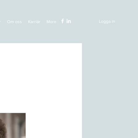
Logga in
r
Om oss
Karriär
More