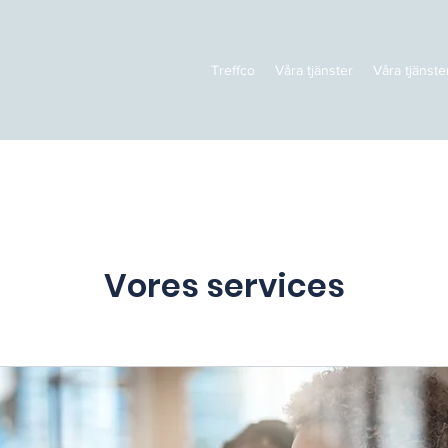
Treffco
Våra tjänster
Våra tjänste
Vores services