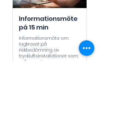
Informationsmöte
på 15 min
Informationsmöte om
lagkravet på
riskbedömning av
tryckluftsinstallationer som
många missar.
15 min
Gratis
Gratis
Book Now
©2020 by
Treffco