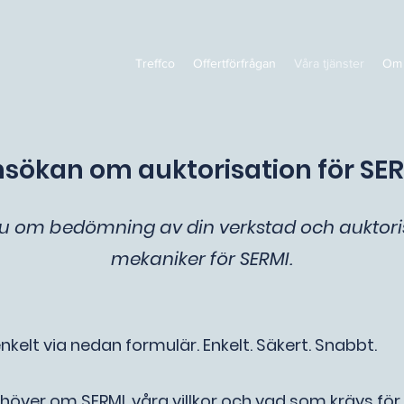
Treffco
Offertförfrågan
Våra tjänster
Om 
sökan om auktorisation för SE
u om bedömning av din verkstad och auktori
mekaniker för SERMI.
kelt via nedan formulär. Enkelt. Säkert. Snabbt.
höver om SERMI, våra villkor och vad som krävs för 