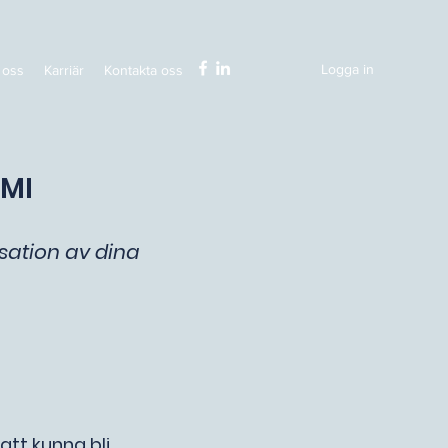
Logga in
oss
Karriär
Kontakta oss
RMI
sation av dina
att kunna bli