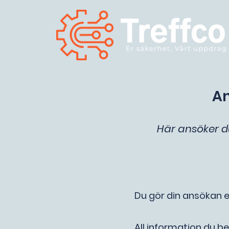
An
Här ansöker d
Du gör din ansökan en
All information du be